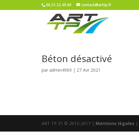
06.21.22.49.00
contact@arttp.fr
Béton désactivé
par
admin4969
|
27 Avr 2021
ART TP 31 © 2015-2017 |
Mentions légales