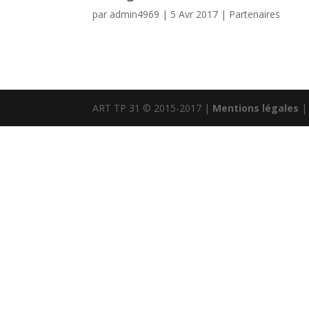
par
admin4969
|
5 Avr 2017
|
Partenaires
ART TP 31 © 2015-2017 |
Mentions légales