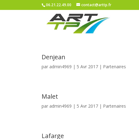
06.21.22.49.00
contact@arttp.fr
Denjean
par
admin4969
|
5 Avr 2017
|
Partenaires
Malet
par
admin4969
|
5 Avr 2017
|
Partenaires
Lafarge