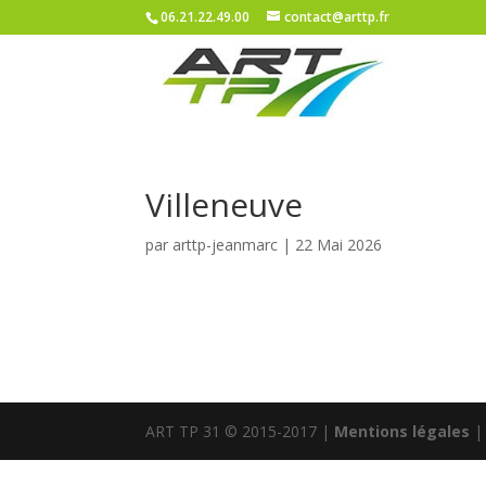
06.21.22.49.00
contact@arttp.fr
Villeneuve
par
arttp-jeanmarc
|
22 Mai 2026
ART TP 31 © 2015-2017 |
Mentions légales