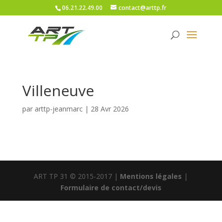
06.21.22.49.00
contact@arttp.fr
Villeneuve
par
arttp-jeanmarc
|
28 Avr 2026
ART TP 31 © 2015-2017 |
Mentions légales
|
Formulaire de contact/devis