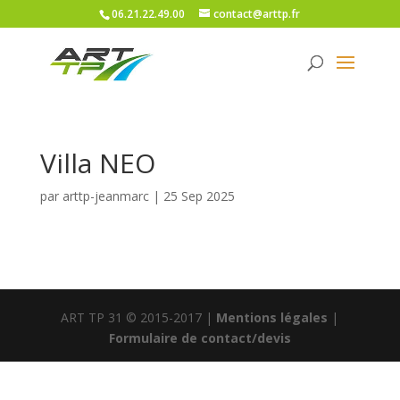
06.21.22.49.00
contact@arttp.fr
Villa NEO
par
arttp-jeanmarc
|
25 Sep 2025
ART TP 31 © 2015-2017 |
Mentions légales
|
Formulaire de contact/devis