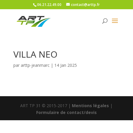
06.21.22.49.00
contact@arttp.fr
VILLA NEO
par
arttp-jeanmarc
|
14 Jan 2025
ART TP 31 © 2015-2017 |
Mentions légales
|
Formulaire de contact/devis