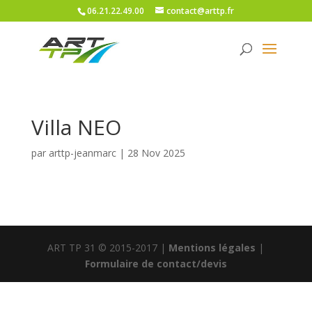
06.21.22.49.00
contact@arttp.fr
Villa NEO
par
arttp-jeanmarc
|
28 Nov 2025
ART TP 31 © 2015-2017 |
Mentions légales
|
Formulaire de contact/devis