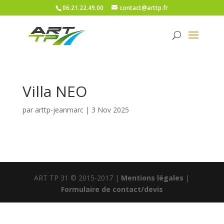
06.21.22.49.00
contact@arttp.fr
Villa NEO
par
arttp-jeanmarc
|
3 Nov 2025
ART TP 31 © 2015-2017 |
Mentions légales
|
Formulaire de contact/devis