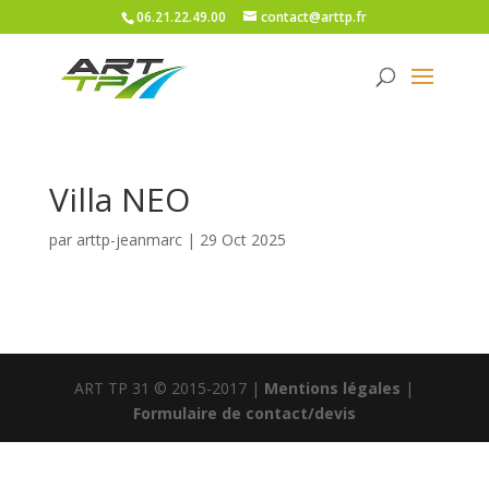
06.21.22.49.00
contact@arttp.fr
Villa NEO
par
arttp-jeanmarc
|
29 Oct 2025
ART TP 31 © 2015-2017 |
Mentions légales
|
Formulaire de contact/devis