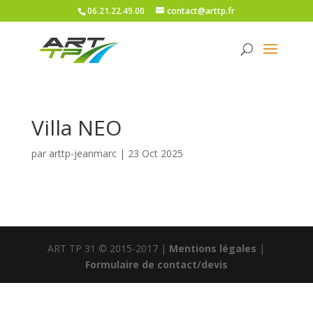
06.21.22.49.00
contact@arttp.fr
Villa NEO
par
arttp-jeanmarc
|
23 Oct 2025
ART TP 31 © 2015-2017 |
Mentions légales
|
Formulaire de contact/devis