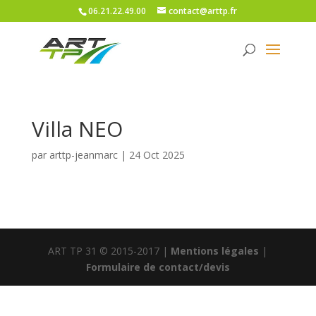
06.21.22.49.00
contact@arttp.fr
Villa NEO
par
arttp-jeanmarc
|
24 Oct 2025
ART TP 31 © 2015-2017 |
Mentions légales
|
Formulaire de contact/devis