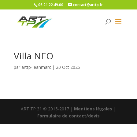
06.21.22.49.00
contact@arttp.fr
Villa NEO
par
arttp-jeanmarc
|
20 Oct 2025
ART TP 31 © 2015-2017 |
Mentions légales
|
Formulaire de contact/devis