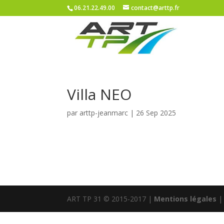
06.21.22.49.00
contact@arttp.fr
Villa NEO
par
arttp-jeanmarc
|
26 Sep 2025
ART TP 31 © 2015-2017 |
Mentions légales