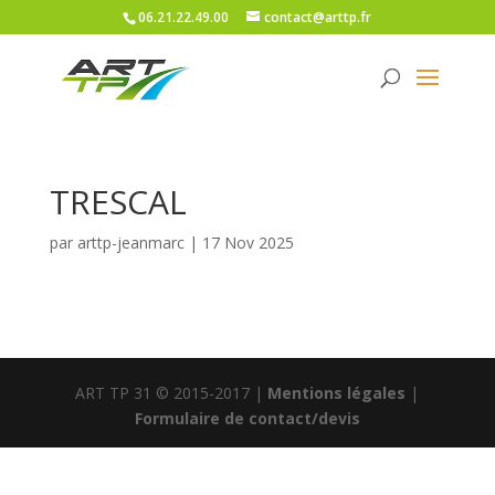
06.21.22.49.00
contact@arttp.fr
TRESCAL
par
arttp-jeanmarc
|
17 Nov 2025
ART TP 31 © 2015-2017 |
Mentions légales
|
Formulaire de contact/devis