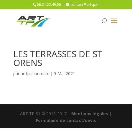
06.21.22.49.00
contact@arttp.fr
LES TERRASSES DE ST
ORENS
par
arttp-jeanmarc
|
5 Mai 2021
ART TP 31 © 2015-2017 |
Mentions légales
|
Formulaire de contact/devis