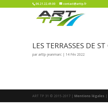
06.21.22.49.00
contact@arttp.fr
LES TERRASSES DE ST
par
arttp-jeanmarc
|
14 Fév 2022
ART TP 31 © 2015-2017 |
Mentions légales