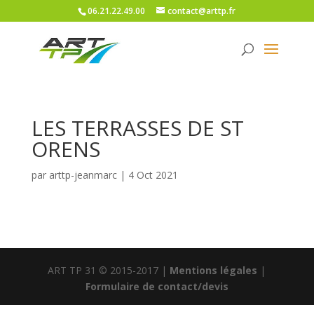
06.21.22.49.00
contact@arttp.fr
LES TERRASSES DE ST
ORENS
par
arttp-jeanmarc
|
4 Oct 2021
ART TP 31 © 2015-2017 |
Mentions légales
|
Formulaire de contact/devis