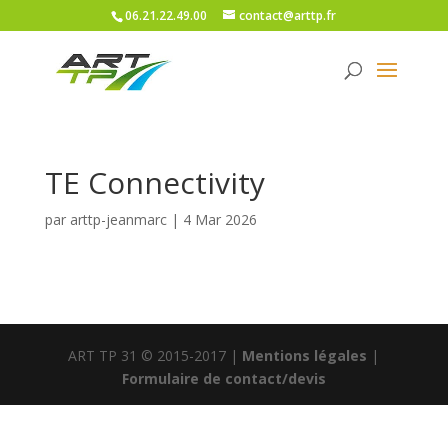
06.21.22.49.00
contact@arttp.fr
TE Connectivity
par
arttp-jeanmarc
|
4 Mar 2026
ART TP 31 © 2015-2017 |
Mentions légales
|
Formulaire de contact/devis