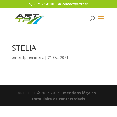
06.21.22.49.00
contact@arttp.fr
STELIA
par
arttp-jeanmarc
|
21 Oct 2021
ART TP 31 © 2015-2017 |
Mentions légales
|
Formulaire de contact/devis