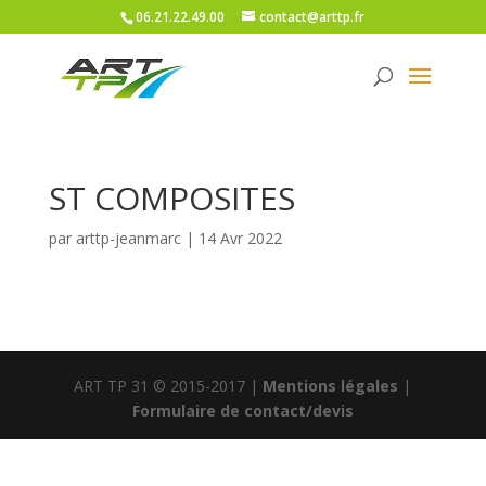
06.21.22.49.00
contact@arttp.fr
ST COMPOSITES
par
arttp-jeanmarc
|
14 Avr 2022
ART TP 31 © 2015-2017 |
Mentions légales
|
Formulaire de contact/devis