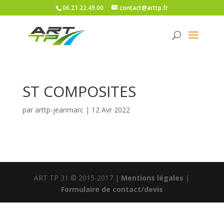
06.21.22.49.00
contact@arttp.fr
ST COMPOSITES
par
arttp-jeanmarc
|
12 Avr 2022
ART TP 31 © 2015-2017 |
Mentions légales
|
Formulaire de contact/devis