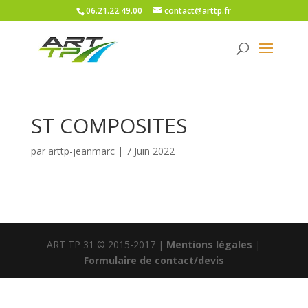
06.21.22.49.00
contact@arttp.fr
ST COMPOSITES
par
arttp-jeanmarc
|
7 Juin 2022
ART TP 31 © 2015-2017 |
Mentions légales
|
Formulaire de contact/devis