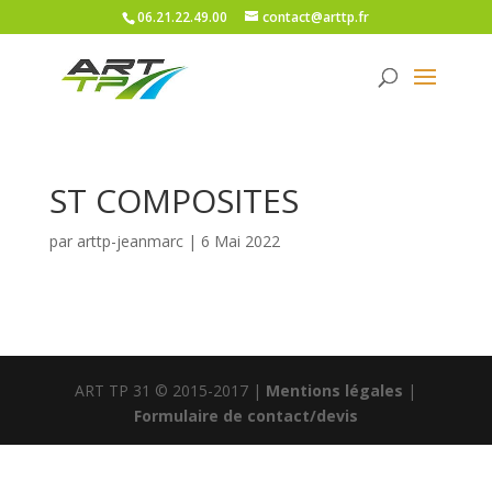
06.21.22.49.00
contact@arttp.fr
ST COMPOSITES
par
arttp-jeanmarc
|
6 Mai 2022
ART TP 31 © 2015-2017 |
Mentions légales
|
Formulaire de contact/devis