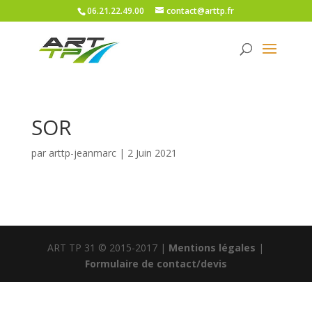
06.21.22.49.00
contact@arttp.fr
SOR
par
arttp-jeanmarc
|
2 Juin 2021
ART TP 31 © 2015-2017 |
Mentions légales
|
Formulaire de contact/devis