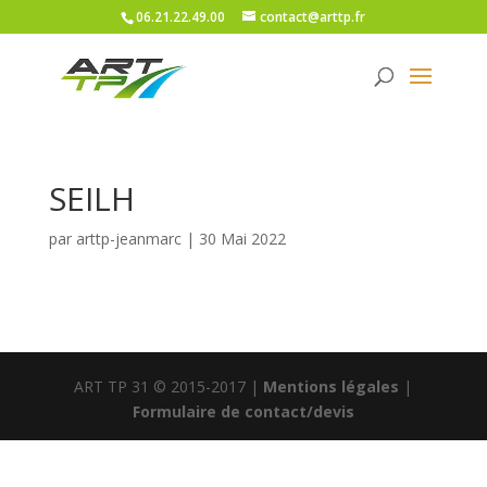
06.21.22.49.00
contact@arttp.fr
SEILH
par
arttp-jeanmarc
|
30 Mai 2022
ART TP 31 © 2015-2017 |
Mentions légales
|
Formulaire de contact/devis