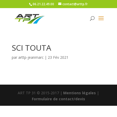
06.21.22.49.00
contact@arttp.fr
SCI TOUTA
par
arttp-jeanmarc
|
23 Fév 2021
ART TP 31 © 2015-2017 |
Mentions légales
|
Formulaire de contact/devis