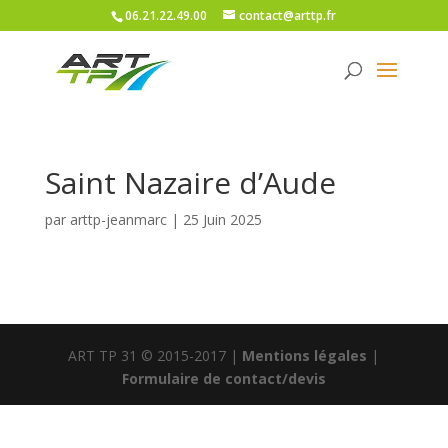
06.21.22.49.00
contact@arttp.fr
Saint Nazaire d’Aude
par
arttp-jeanmarc
|
25 Juin 2025
ART TP 31 © 2015-2017 |
Mentions légales
|
Formulaire de contact/devis