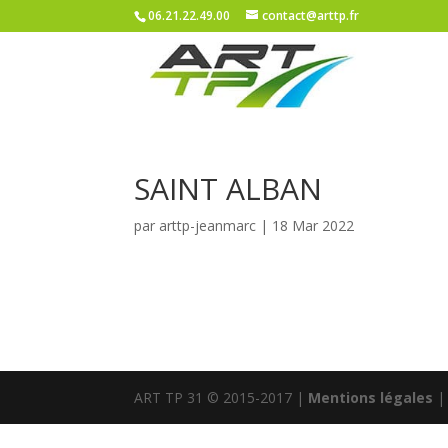
06.21.22.49.00
contact@arttp.fr
SAINT ALBAN
par
arttp-jeanmarc
|
18 Mar 2022
ART TP 31 © 2015-2017 |
Mentions légales