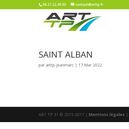
06.21.22.49.00
contact@arttp.fr
SAINT ALBAN
par
arttp-jeanmarc
|
17 Mar 2022
ART TP 31 © 2015-2017 |
Mentions légales