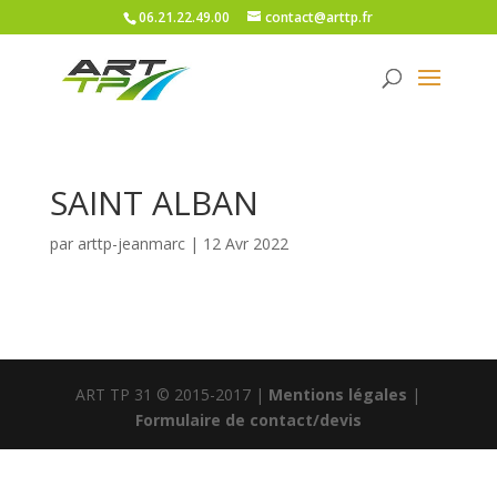
06.21.22.49.00
contact@arttp.fr
SAINT ALBAN
par
arttp-jeanmarc
|
12 Avr 2022
ART TP 31 © 2015-2017 |
Mentions légales
|
Formulaire de contact/devis