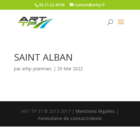
06.21.22.49.00
contact@arttp.fr
SAINT ALBAN
par
arttp-jeanmarc
|
29 Mar 2022
ART TP 31 © 2015-2017 |
Mentions légales
|
Formulaire de contact/devis