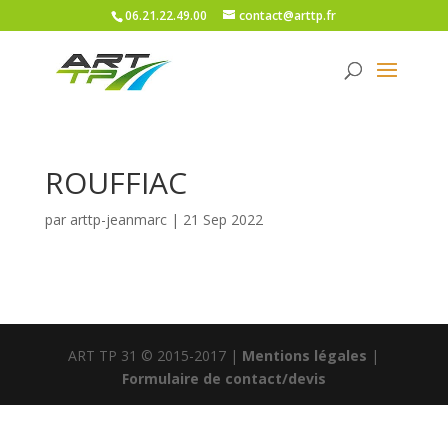
06.21.22.49.00
contact@arttp.fr
ROUFFIAC
par
arttp-jeanmarc
|
21 Sep 2022
ART TP 31 © 2015-2017 |
Mentions légales
|
Formulaire de contact/devis