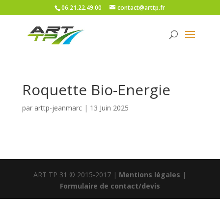
06.21.22.49.00
contact@arttp.fr
Roquette Bio-Energie
par
arttp-jeanmarc
|
13 Juin 2025
ART TP 31 © 2015-2017 |
Mentions légales
|
Formulaire de contact/devis