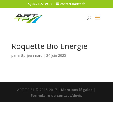
06.21.22.49.00
contact@arttp.fr
Roquette Bio-Energie
par
arttp-jeanmarc
|
24 Juin 2025
ART TP 31 © 2015-2017 |
Mentions légales
|
Formulaire de contact/devis