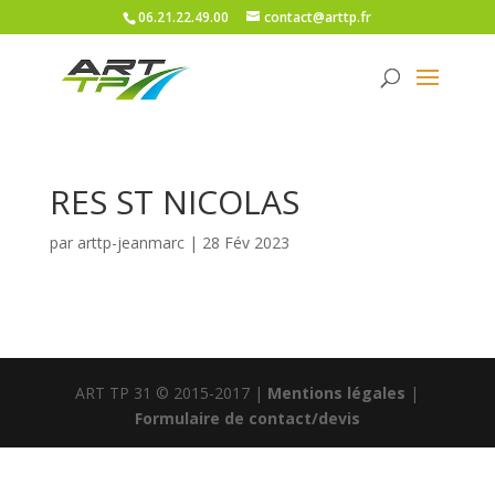
06.21.22.49.00
contact@arttp.fr
RES ST NICOLAS
par
arttp-jeanmarc
|
28 Fév 2023
ART TP 31 © 2015-2017 |
Mentions légales
|
Formulaire de contact/devis