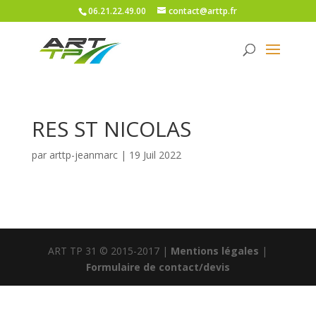
06.21.22.49.00
contact@arttp.fr
RES ST NICOLAS
par
arttp-jeanmarc
|
19 Juil 2022
ART TP 31 © 2015-2017 |
Mentions légales
|
Formulaire de contact/devis