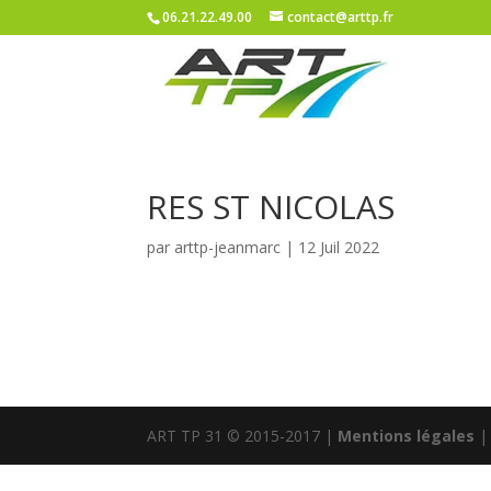
06.21.22.49.00
contact@arttp.fr
RES ST NICOLAS
par
arttp-jeanmarc
|
12 Juil 2022
ART TP 31 © 2015-2017 |
Mentions légales