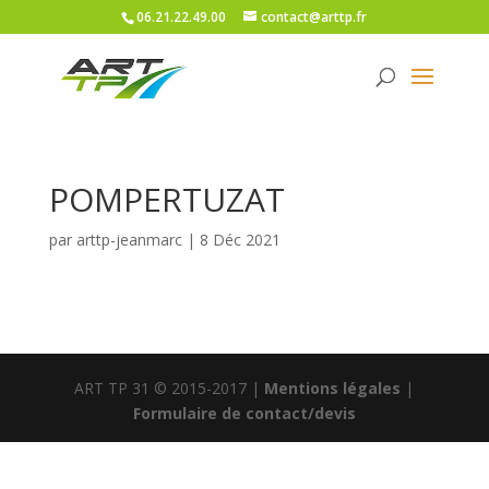
06.21.22.49.00
contact@arttp.fr
POMPERTUZAT
par
arttp-jeanmarc
|
8 Déc 2021
ART TP 31 © 2015-2017 |
Mentions légales
|
Formulaire de contact/devis