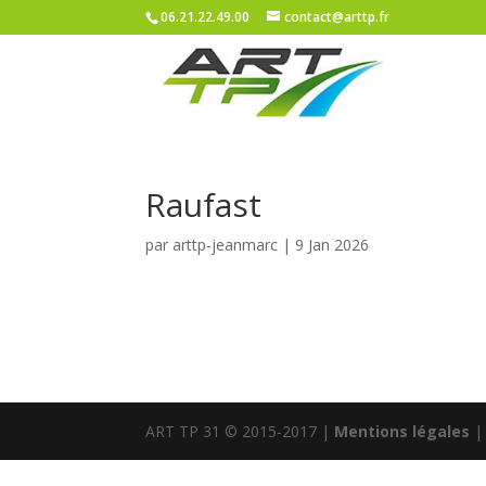
06.21.22.49.00
contact@arttp.fr
Raufast
par
arttp-jeanmarc
|
9 Jan 2026
ART TP 31 © 2015-2017 |
Mentions légales