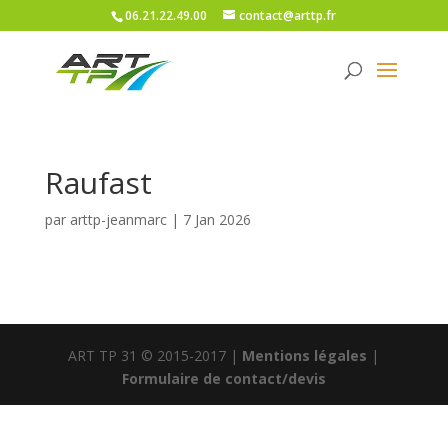
06.21.22.49.00
contact@arttp.fr
Raufast
par
arttp-jeanmarc
|
7 Jan 2026
ART TP 31 © 2015-2017 |
Mentions légales
|
Formulaire de contact/devis