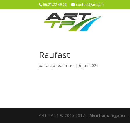
06.21.22.49.00
contact@arttp.fr
Raufast
par
arttp-jeanmarc
|
6 Jan 2026
ART TP 31 © 2015-2017 |
Mentions légales