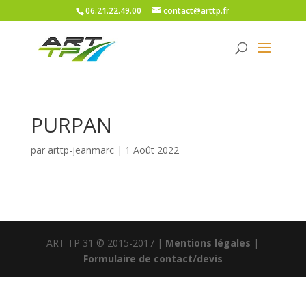
06.21.22.49.00
contact@arttp.fr
PURPAN
par
arttp-jeanmarc
|
1 Août 2022
ART TP 31 © 2015-2017 |
Mentions légales
|
Formulaire de contact/devis