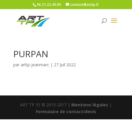
06.21.22.49.00
contact@arttp.fr
PURPAN
par
arttp-jeanmarc
|
27 Juil 2022
ART TP 31 © 2015-2017 |
Mentions légales
|
Formulaire de contact/devis