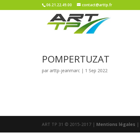
06.21.22.49.00
contact@arttp.fr
POMPERTUZAT
par
arttp-jeanmarc
|
1 Sep 2022
ART TP 31 © 2015-2017 |
Mentions légales