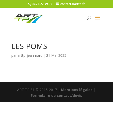
06.21.22.49.00
contact@arttp.fr
LES-POMS
par
arttp-jeanmarc
|
21 Mai 2025
ART TP 31 © 2015-2017 |
Mentions légales
|
Formulaire de contact/devis