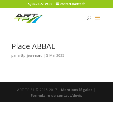
06.21.22.49.00
contact@arttp.fr
Place ABBAL
par
arttp-jeanmarc
|
5 Mai 2025
ART TP 31 © 2015-2017 |
Mentions légales
|
Formulaire de contact/devis