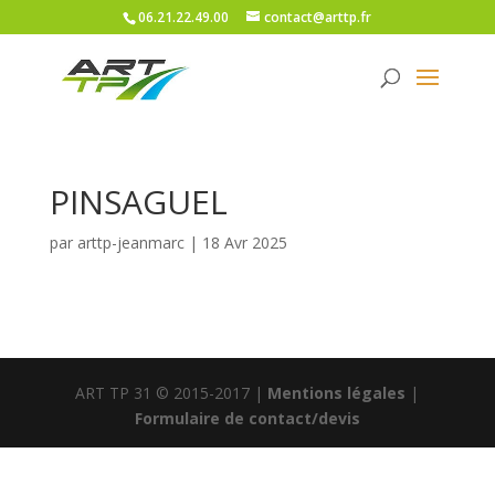
06.21.22.49.00
contact@arttp.fr
PINSAGUEL
par
arttp-jeanmarc
|
18 Avr 2025
ART TP 31 © 2015-2017 |
Mentions légales
|
Formulaire de contact/devis