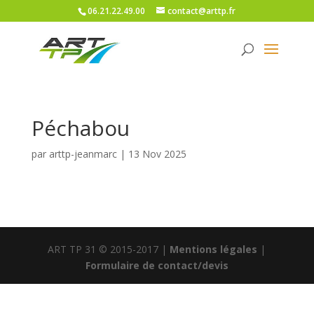
06.21.22.49.00
contact@arttp.fr
Péchabou
par
arttp-jeanmarc
|
13 Nov 2025
ART TP 31 © 2015-2017 |
Mentions légales
|
Formulaire de contact/devis