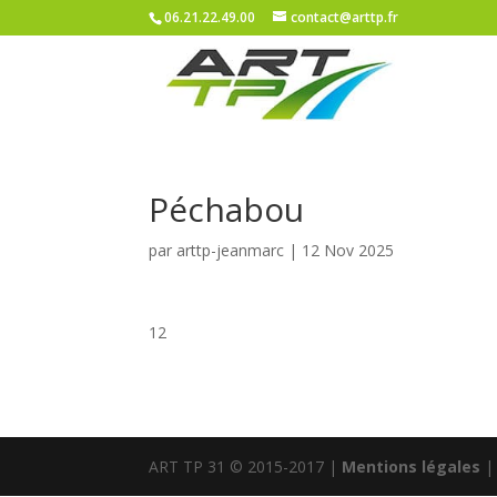
06.21.22.49.00
contact@arttp.fr
Péchabou
par
arttp-jeanmarc
|
12 Nov 2025
12
ART TP 31 © 2015-2017 |
Mentions légales