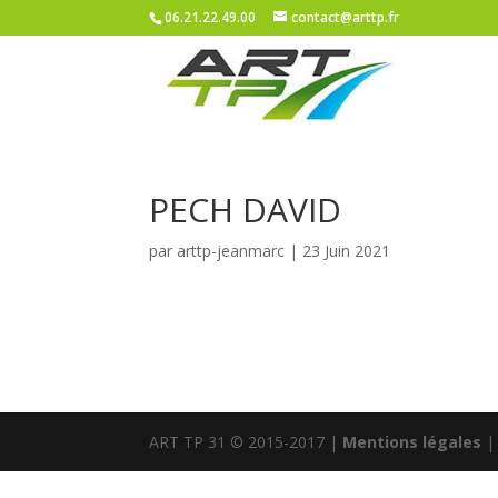
06.21.22.49.00
contact@arttp.fr
PECH DAVID
par
arttp-jeanmarc
|
23 Juin 2021
ART TP 31 © 2015-2017 |
Mentions légales